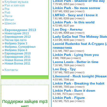
Linkin Park - Shadow of the day
Клубная музыка
»
7.79 Мб, 8353 раз (+текст)
Рэп и хип-хоп
»
Linkin Park - No more sorrow
Рок
»
5.97 Мб, 8302 раз (+текст)
Рнб
»
LMFAO - Sexy and I know it
Регги
»
7.61 Мб, 8269 раз (+текст)
Метал
»
Linkin Park - In this world
Шансон
»
4.72 Мб, 8137 раз
Loc Dog - Ангелы
Евровидение 2013
»
4.21 Мб, 8068 раз (+текст)
Новогодние 2013
»
Lady GaGa feat The Midway State
Евровидение 2012
»
Песни про лето
4.14 Мб, 8030 раз (+текст)
»
Фабрика Зірок 3
Leonid Rudenko feat А-Студио (
»
Фабрика. Суперфінал
»
гимнастика
Фабрика Зірок 4
»
3.11 Мб, 7907 раз (+текст)
Евровидение 2010
»
Linkin Park - Lying from you
Евровидение 2011
»
4 Мб, 7808 раз (+текст)
Новая Волна 2010
»
Leona Lewis - Better in time
Новая Волна 2011
»
7.16 Мб, 7604 раз (+текст)
Loc Dog - Тру
Контакты
»
7.97 Мб, 7603 раз (+текст)
Litesound - Rock tonight (Нова
4.03 Мб, 7596 раз
Linkin Park - Breaking the habit
4.49 Мб, 7593 раз (+текст)
Linkin Park - Burn it down
5.3 Мб, 7573 раз (+текст)
Linkin Park - Figure
Поддержи зайцев mp3
4.52 Мб, 7521 раз (+текст)
нет!