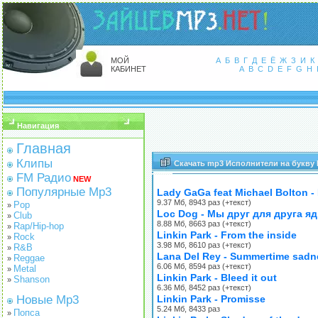
МОЙ
А
Б
В
Г
Д
Е
Ё
Ж
З
И
К
КАБИНЕТ
A
B
C
D
E
F
G
H
Навигация
Главная
Клипы
Скачать mp3 Исполнители на букву 
FM Радио
NEW
Популярные Mp3
Lady GaGa feat Michael Bolton -
9.37 Мб, 8943 раз (+текст)
Pop
»
Loc Dog - Мы друг для друга яд
Club
»
8.88 Мб, 8663 раз (+текст)
Rap/Hip-hop
»
Linkin Park - From the inside
Rock
»
3.98 Мб, 8610 раз (+текст)
R&B
»
Lana Del Rey - Summertime sadn
Reggae
»
6.06 Мб, 8594 раз (+текст)
Metal
»
Linkin Park - Bleed it out
Shanson
»
6.36 Мб, 8452 раз (+текст)
Новые Mp3
Linkin Park - Promisse
5.24 Мб, 8433 раз
Попса
»