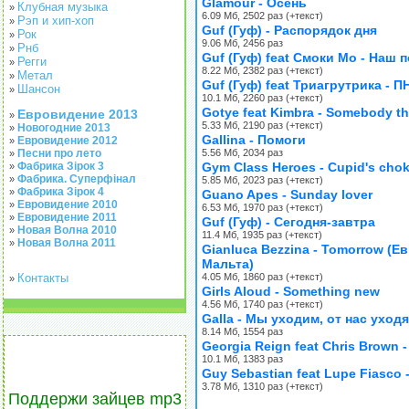
Glamour - Осень
Клубная музыка
»
6.09 Мб, 2502 раз (+текст)
Рэп и хип-хоп
»
Guf (Гуф) - Распорядок дня
Рок
»
9.06 Мб, 2456 раз
Рнб
»
Guf (Гуф) feat Смоки Мо - Наш 
Регги
»
8.22 Мб, 2382 раз (+текст)
Метал
»
Guf (Гуф) feat Триагрутрика - П
Шансон
»
10.1 Мб, 2260 раз (+текст)
Gotye feat Kimbra - Somebody th
Евровидение 2013
»
5.33 Мб, 2190 раз (+текст)
Новогодние 2013
»
Gallina - Помоги
Евровидение 2012
»
Песни про лето
5.56 Мб, 2034 раз
»
Фабрика Зірок 3
Gym Class Heroes - Cupid's cho
»
Фабрика. Суперфінал
»
5.85 Мб, 2023 раз (+текст)
Фабрика Зірок 4
»
Guano Apes - Sunday lover
Евровидение 2010
»
6.53 Мб, 1970 раз (+текст)
Евровидение 2011
»
Guf (Гуф) - Сегодня-завтра
Новая Волна 2010
»
11.4 Мб, 1935 раз (+текст)
Новая Волна 2011
»
Gianluca Bezzina - Tomorrow (Е
Мальта)
Контакты
4.05 Мб, 1860 раз (+текст)
»
Girls Aloud - Something new
4.56 Мб, 1740 раз (+текст)
Galla - Мы уходим, от нас уходя
8.14 Мб, 1554 раз
Georgia Reign feat Chris Brown -
10.1 Мб, 1383 раз
Guy Sebastian feat Lupe Fiasco -
3.78 Мб, 1310 раз (+текст)
Поддержи зайцев mp3