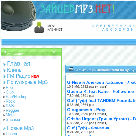
МОЙ
А
Б
В
Г
Д
Е
Ё
Ж
З
И
К
КАБИНЕТ
A
B
C
D
E
F
G
H
Навигация
Главная
Клипы
Скачать mp3 Исполнители на букву
FM Радио
NEW
Популярные Mp3
G-Nise и Алексей Кабанов - Лю
10.6 Мб, 2732 раз (+текст)
Pop
»
Guenta K. feat Kane - Follow me
Club
»
7.89 Мб, 2691 раз
Rap/Hip-hop
»
Guf (Гуф) feat TAHDEM Foundati
Rock
»
8.35 Мб, 2664 раз
R&B
»
Girugamesh - Pray
Reggae
»
10.5 Мб, 2636 раз (+текст)
Metal
»
Grisha Urgant (Гриша Ургант) -
Shanson
»
6.88 Мб, 2632 раз (+текст)
Новые Mp3
Guf (Гуф) - Фанзона
8.24 Мб, 2621 раз
Попса
»