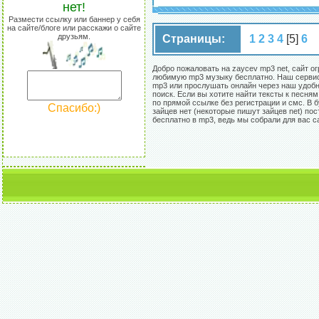
нет!
Размести ссылку или баннер у себя
на сайте/блоге или расскажи о сайте
друзьям.
Страницы:
1
2
3
4
[5]
6
Добро пожаловать на zaycev mp3 net, сайт о
любимую mp3 музыку бесплатно. Наш сервис 
mp3 или прослушать онлайн через наш удобны
поиск. Если вы хотите найти тексты к песня
по прямой ссылке без регистрации и смс. В
Спасибо:)
зайцев нет (некоторые пишут зайцев net) по
бесплатно в mp3, ведь мы собрали для вас 