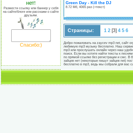
нет!
Green Day - Kill the DJ
8.72 Мб, 4065 раз (+текст)
Размести ссылку или баннер у себя
на сайте/блоге или расскажи о сайте
друзьям.
Страницы:
1
2
[3]
4
5
6
Добро пожаловать на zaycev mp3 net, сайт о
Спасибо:)
любимую mp3 музыку бесплатно. Наш сервис 
mp3 или прослушать онлайн через наш удобны
поиск. Если вы хотите найти тексты к песня
по прямой ссылке без регистрации и смс. В
зайцев нет (некоторые пишут зайцев net) по
бесплатно в mp3, ведь мы собрали для вас 