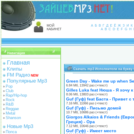
МОЙ
А
Б
В
Г
Д
Е
Ё
Ж
З
И
К
КАБИНЕТ
A
B
C
D
E
F
G
H
Навигация
Главная
Клипы
Скачать mp3 Исполнители на букву
FM Радио
NEW
Популярные Mp3
Green Day - Wake me up when S
6.84 Мб, 13942 раз (+текст)
Pop
»
Gilles Luka feat Нюша - Я хочу к
Club
»
8.06 Мб, 13803 раз (+текст)
Rap/Hip-hop
»
Guf (Гуф) feat Баста - Привет с
Rock
»
7.16 Мб, 11066 раз (+текст)
R&B
»
Guf (Гуф) - Письмо домой
Reggae
»
10.7 Мб, 10686 раз (+текст)
Metal
»
Giorgos Alkaios & Friends (Евро
Shanson
»
Греция) - Opa
Новые Mp3
7.12 Мб, 10646 раз (+текст)
Guf (Гуф) - Имеет место
Попса
»