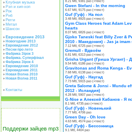
8.21 Мб, 9381 раз (+текст)
Клубная музыка
»
Gwen Stefani - In the morning
Рэп и хип-хоп
»
6.67 Мб, 9175 раз (+текст)
Рок
»
Guf (Гуф) - На пол
Рнб
»
3.48 Мб, 8925 раз (+текст)
Регги
»
Gym Class Heroes feat Adam Levi
Метал
»
hearts
Шансон
»
8.07 Мб, 6826 раз (+текст)
Евровидение 2013
Gjoko Taneski feat Billy Zver & 
»
Новогодние 2013
2010 - Македония) - Jas ja imam 
»
Евровидение 2012
»
7.12 Мб, 6725 раз (+текст)
Песни про лето
»
Gremull - Вдвоём
Фабрика Зірок 3
»
6.81 Мб, 6313 раз (+текст)
Фабрика. Суперфінал
»
Grisha Urgant (Гриша Ургант) - 
Фабрика Зірок 4
»
9.54 Мб, 6186 раз (+текст)
Евровидение 2010
»
Gravitonas and Roma Kenga - E
Евровидение 2011
»
7.68 Мб, 6138 раз (+текст)
Новая Волна 2010
»
Guf (Гуф) - Наугад
Новая Волна 2011
»
7.73 Мб, 5915 раз (+текст)
Greta Salome & Jonsi - Mundu ef
Контакты
»
2012 - Исландия)
4.28 Мб, 5907 раз (+текст)
G-Nise и Алексей Кабанов - Я п
8.1 Мб, 4735 раз (+текст)
Guf (Гуф) - Новенький
7.77 Мб, 4706 раз
Green Day - Oh love
4.63 Мб, 4574 раз (+текст)
Guf (Гуф) - Бессонница
Поддержи зайцев mp3
9.1 Мб, 4404 раз