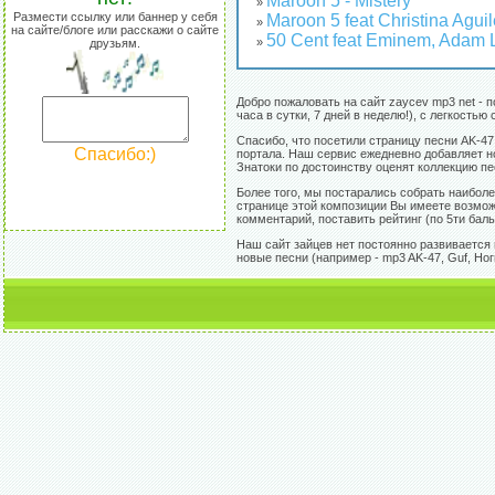
Maroon 5 - Mistery
»
Размести ссылку или баннер у себя
Maroon 5 feat Christina Aguil
»
на сайте/блоге или расскажи о сайте
50 Cent feat Eminem, Adam Le
»
друзьям.
Добро пожаловать на сайт zaycev mp3 net - 
часа в сутки, 7 дней в неделю!), с легкост
Спасибо, что посетили страницу песни AK-47
Спасибо:)
портала. Наш сервис ежедневно добавляет но
Знатоки по достоинству оценят коллекцию пе
Более того, мы постарались собрать наиболе
странице этой композиции Вы имеете возможн
комментарий, поставить рейтинг (по 5ти бал
Наш сайт зайцев нет постоянно развивается 
новые песни (например - mp3 AK-47, Guf, Ног