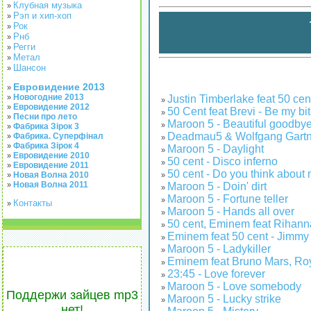
Клубная музыка
»
Рэп и хип-хоп
»
Рок
»
Рнб
»
Регги
»
Метал
»
Шансон
»
Евровидение 2013
»
Новогодние 2013
Justin Timberlake feat 50 cen
»
»
Евровидение 2012
»
50 Cent feat Brevi - Be my bi
»
Песни про лето
»
Maroon 5 - Beautiful goodby
»
Фабрика Зірок 3
»
Deadmau5 & Wolfgang Gartn
Фабрика. Суперфінал
»
»
Фабрика Зірок 4
»
Maroon 5 - Daylight
»
Евровидение 2010
»
50 cent - Disco inferno
»
Евровидение 2011
»
50 cent - Do you think about
Новая Волна 2010
»
»
Новая Волна 2011
Maroon 5 - Doin' dirt
»
»
Maroon 5 - Fortune teller
»
Контакты
»
Maroon 5 - Hands all over
»
50 cent, Eminem feat Rihanna -
»
Eminem feat 50 cent - Jimmy
»
Maroon 5 - Ladykiller
»
Eminem feat Bruno Mars, Royc
»
23:45 - Love forever
»
Maroon 5 - Love somebody
»
Поддержи зайцев mp3
Maroon 5 - Lucky strike
»
нет!