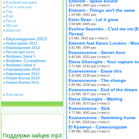
Eminem - Space bound
Клубная музыка
»
10.6 Мб, 3497 раз (+текст)
Рэп и хип-хоп
»
Eminem - Things ain't the same
Рок
»
1.54 Мб, 3491 раз
Рнб
»
Ester Dean - Let it grow
Регги
»
3.58 Мб, 3445 раз
Метал
»
Evelina Sasenko - C'est ma vie 
Шансон
»
Литва)
Евровидение 2013
3.5 Мб, 3402 раз (+текст)
»
Eminem feat Aaron London - Mo
Новогодние 2013
»
Евровидение 2012
5.81 Мб, 3344 раз
»
Песни про лето
Evanescence - Secret door
»
Фабрика Зірок 3
»
6.45 Мб, 3251 раз (+текст)
Фабрика. Суперфінал
»
Elena Gheorghe - Your captain t
Фабрика Зірок 4
»
3.71 Мб, 3142 раз (+текст)
Евровидение 2010
»
Evanescence - Erase this
Евровидение 2011
»
5.32 Мб, 3139 раз (+текст)
Новая Волна 2010
»
Evanescence - The change
Новая Волна 2011
»
5.09 Мб, 3106 раз (+текст)
Evanescence - End of the dream
Контакты
5.23 Мб, 3077 раз (+текст)
»
Elena Gheorghe - Waiting
4.24 Мб, 3073 раз (+текст)
Evanescence - Sick
4.77 Мб, 3062 раз (+текст)
Evanescence - Swimming home
5.11 Мб, 2918 раз (+текст)
El Кравчук - Сумасшедшая
7.99 Мб, 2902 раз (+текст)
Поддержи зайцев mp3