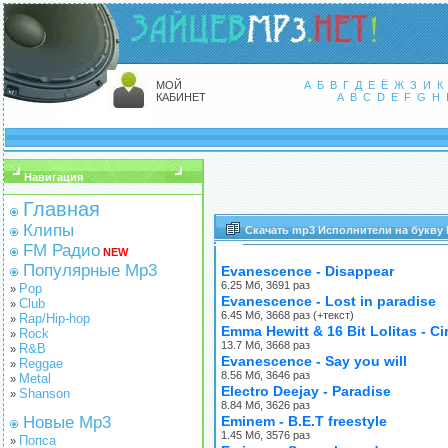
МОЙ
А
Б
В
Г
Д
Е
Ё
Ж
З
И
К
КАБИНЕТ
A
B
C
D
E
F
G
H
Навигация
Главная
Клипы
Скачать mp3 Исполнители на букву 
FM Радио
NEW
Популярные Mp3
Evanescence - Disappear
6.25 Мб, 3691 раз
Pop
»
Evanescence - Lost in paradise
Club
»
6.45 Мб, 3668 раз (+текст)
Rap/Hip-hop
»
Emma Hewitt & 16 Bit Lolitas - Ci
Rock
»
13.7 Мб, 3668 раз
R&B
»
Evanescence - Say you will
Reggae
»
8.56 Мб, 3646 раз
Metal
»
Electro Deejay - Paradise
Shanson
»
8.84 Мб, 3626 раз
Новые Mp3
Eminem - B.E.T freestyle
1.45 Мб, 3576 раз
Попса
»