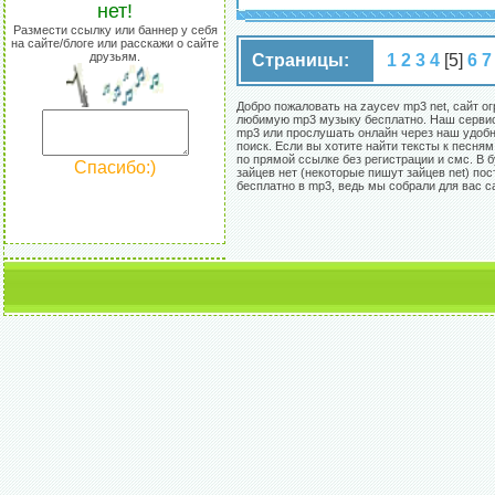
нет!
Размести ссылку или баннер у себя
на сайте/блоге или расскажи о сайте
друзьям.
Страницы:
1
2
3
4
[5]
6
7
Добро пожаловать на zaycev mp3 net, сайт о
любимую mp3 музыку бесплатно. Наш сервис 
mp3 или прослушать онлайн через наш удобны
поиск. Если вы хотите найти тексты к песня
по прямой ссылке без регистрации и смс. В
Спасибо:)
зайцев нет (некоторые пишут зайцев net) по
бесплатно в mp3, ведь мы собрали для вас 